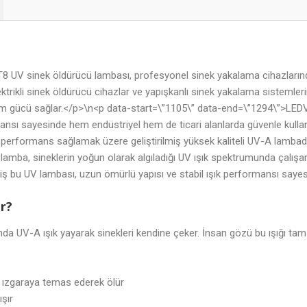
 UV sinek öldürücü lambası, profesyonel sinek yakalama cihazla
elektrikli sinek öldürücü cihazlar ve yapışkanlı sinek yakalama sistemle
kim gücü sağlar.</p>\n<p data-start=\”1105\” data-end=\”1294\”>LED
mansı sayesinde hem endüstriyel hem de ticari alanlarda güvenle kulla
formans sağlamak üzere geliştirilmiş yüksek kaliteli UV-A lambadır. Ö
 lamba, sineklerin yoğun olarak algıladığı UV ışık spektrumunda çalış
ş bu UV lambası, uzun ömürlü yapısı ve stabil ışık performansı sayes
r?
a UV-A ışık yayarak sinekleri kendine çeker. İnsan gözü bu ışığı tam
li ızgaraya temas ederek ölür
ışır