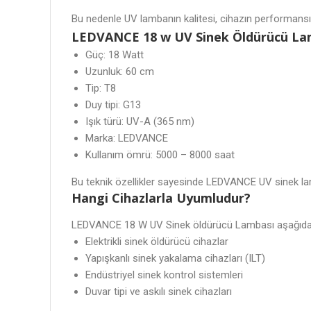
Bu nedenle UV lambanın kalitesi, cihazın performansın
LEDVANCE 18 w UV Sinek Öldürücü Lamb
Güç: 18 Watt
Uzunluk: 60 cm
Tip: T8
Duy tipi: G13
Işık türü: UV-A (365 nm)
Marka: LEDVANCE
Kullanım ömrü: 5000 – 8000 saat
Bu teknik özellikler sayesinde LEDVANCE UV sinek lamb
Hangi Cihazlarla Uyumludur?
LEDVANCE 18 W UV Sinek öldürücü Lambası aşağıdaki s
Elektrikli sinek öldürücü cihazlar
Yapışkanlı sinek yakalama cihazları (ILT)
Endüstriyel sinek kontrol sistemleri
Duvar tipi ve askılı sinek cihazları