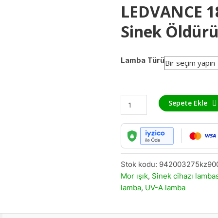
LEDVANCE 18
Sinek Öldürü
Lamba Türü
Sepete Ekle
Stok kodu:
942003275kz90
Mor ışık
,
Sinek cihazı lambas
lamba
,
UV-A lamba