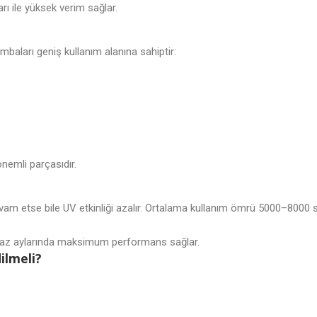
rı ile yüksek verim sağlar.
ları geniş kullanım alanına sahiptir:
önemli parçasıdır.
?
m etse bile UV etkinliği azalır. Ortalama kullanım ömrü 5000–8000 s
.
yaz aylarında maksimum performans sağlar.
lmeli?