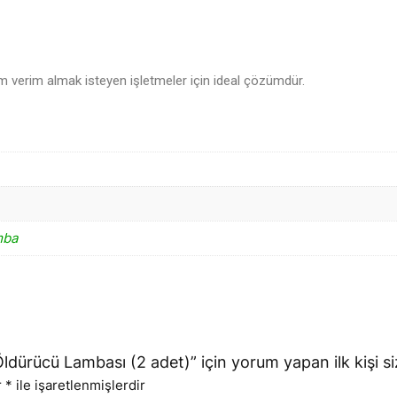
erim almak isteyen işletmeler için ideal çözümdür.
mba
ürücü Lambası (2 adet)” için yorum yapan ilk kişi si
r
*
ile işaretlenmişlerdir