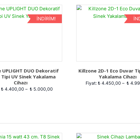
İNDIRIM!
İN
ne UPLIGHT DUO Dekoratif
Killzone 2D-1 Eco Duvar Ti
 Tipi UV Sinek Yakalama
Yakalama Cihazı
Cihazı
Fiyat:
₺
4.450,00
–
₺
4.99
₺
4.400,00
–
₺
5.000,00