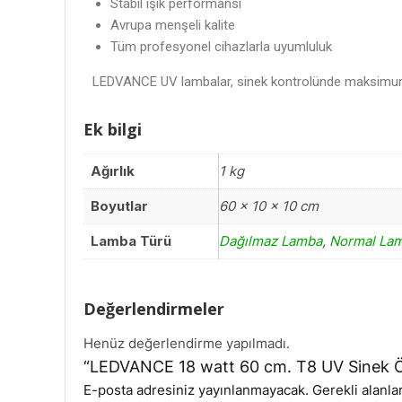
Stabil ışık performansı
Avrupa menşeli kalite
Tüm profesyonel cihazlarla uyumluluk
LEDVANCE UV lambalar, sinek kontrolünde maksimum v
Ek bilgi
Ağırlık
1 kg
Boyutlar
60 × 10 × 10 cm
Lamba Türü
Dağılmaz Lamba
,
Normal La
Değerlendirmeler
Henüz değerlendirme yapılmadı.
“LEDVANCE 18 watt 60 cm. T8 UV Sinek Öld
E-posta adresiniz yayınlanmayacak.
Gerekli alanla