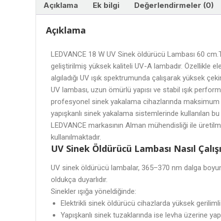
Açıklama
Ek bilgi
Değerlendirmeler (0)
Açıklama
LEDVANCE 18 W UV Sinek öldürücü Lambası 60 cm.T8
geliştirilmiş yüksek kaliteli UV-A lambadır. Özellikle 
algıladığı UV ışık spektrumunda çalışarak yüksek çe
UV lambası, uzun ömürlü yapısı ve stabil ışık perfor
profesyonel sinek yakalama cihazlarında maksimum per
yapışkanlı sinek yakalama sistemlerinde kullanılan bu
LEDVANCE markasının Alman mühendisliği ile üretilmi
kullanılmaktadır.
UV Sinek Öldürücü Lambası Nasıl Çalışı
UV sinek öldürücü lambalar, 365–370 nm dalga boyund
oldukça duyarlıdır.
Sinekler ışığa yöneldiğinde:
Elektrikli sinek öldürücü cihazlarda yüksek gerilim
Yapışkanlı sinek tuzaklarında ise levha üzerine yap