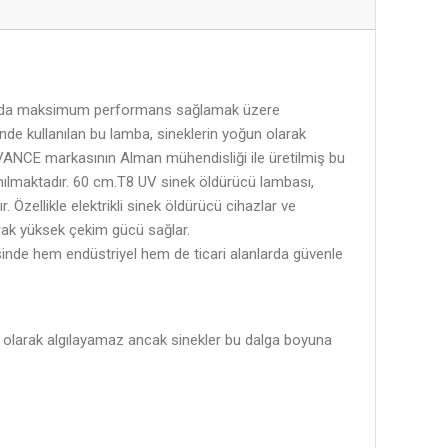
rında maksimum performans sağlamak üzere
rinde kullanılan bu lamba, sineklerin yoğun olarak
VANCE markasının Alman mühendisliği ile üretilmiş bu
nılmaktadır. 60 cm.T8 UV sinek öldürücü lambası,
zellikle elektrikli sinek öldürücü cihazlar ve
arak yüksek çekim gücü sağlar.
inde hem endüstriyel hem de ticari alanlarda güvenle
 olarak algılayamaz ancak sinekler bu dalga boyuna